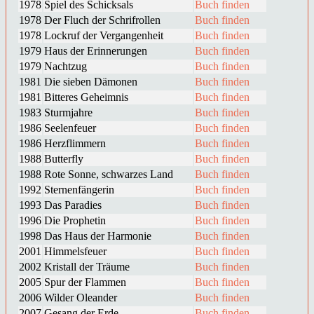
1978
Spiel des Schicksals
Buch finden
1978
Der Fluch der Schrifrollen
Buch finden
1978
Lockruf der Vergangenheit
Buch finden
1979
Haus der Erinnerungen
Buch finden
1979
Nachtzug
Buch finden
1981
Die sieben Dämonen
Buch finden
1981
Bitteres Geheimnis
Buch finden
1983
Sturmjahre
Buch finden
1986
Seelenfeuer
Buch finden
1986
Herzflimmern
Buch finden
1988
Butterfly
Buch finden
1988
Rote Sonne, schwarzes Land
Buch finden
1992
Sternenfängerin
Buch finden
1993
Das Paradies
Buch finden
1996
Die Prophetin
Buch finden
1998
Das Haus der Harmonie
Buch finden
2001
Himmelsfeuer
Buch finden
2002
Kristall der Träume
Buch finden
2005
Spur der Flammen
Buch finden
2006
Wilder Oleander
Buch finden
2007
Gesang der Erde
Buch finden