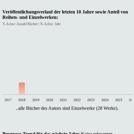
Veröffentlichungsverlauf der letzten 10 Jahre sowie Anteil von
Reihen- und Einzelwerken:
Y-Achse: Anzahl Bücher | X-Achse: Jahr
2017
2018
2019
2020
2021
2022
2023
2024
2025
20
..alle Bücher des Autors sind Einzelwerke (28 Werke).
Prognose-Trend für das nächste Jahr:
Keine relevanten