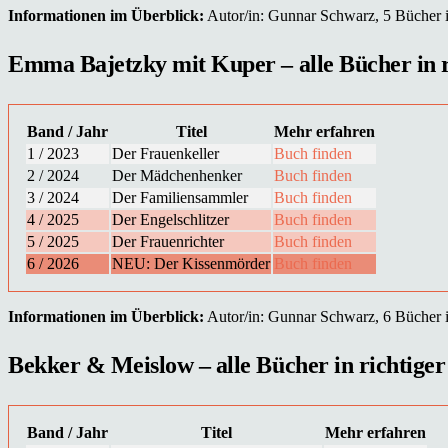
Informationen im Überblick:
Autor/in: Gunnar Schwarz, 5 Bücher in
Emma Bajetzky mit Kuper – alle Bücher in ri
Band / Jahr
Titel
Mehr erfahren
1 / 2023
Der Frauenkeller
Buch finden
2 / 2024
Der Mädchenhenker
Buch finden
3 / 2024
Der Familiensammler
Buch finden
4 / 2025
Der Engelschlitzer
Buch finden
5 / 2025
Der Frauenrichter
Buch finden
6 / 2026
NEU: Der Kissenmörder
Buch finden
Informationen im Überblick:
Autor/in: Gunnar Schwarz, 6 Bücher in
Bekker & Meislow – alle Bücher in richtiger
Band / Jahr
Titel
Mehr erfahren