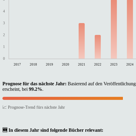
4
3
2
1
0
2017
2018
2019
2020
2021
2022
2023
2024
Prognose für das nächste Jahr:
Basierend auf den Veröffentlichunge
erscheint, bei
99.2%
.
📈 Prognose-Trend fürs nächste Jahr
🆕 In diesem Jahr sind folgende Bücher relevant: