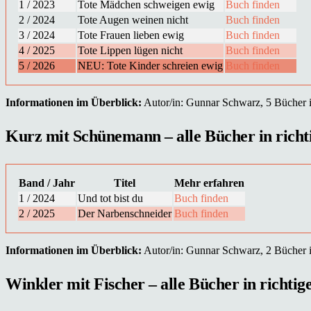
1 / 2023
Tote Mädchen schweigen ewig
Buch finden
2 / 2024
Tote Augen weinen nicht
Buch finden
3 / 2024
Tote Frauen lieben ewig
Buch finden
4 / 2025
Tote Lippen lügen nicht
Buch finden
5 / 2026
NEU: Tote Kinder schreien ewig
Buch finden
Informationen im Überblick:
Autor/in: Gunnar Schwarz, 5 Bücher in
Kurz mit Schünemann – alle Bücher in richti
Band / Jahr
Titel
Mehr erfahren
1 / 2024
Und tot bist du
Buch finden
2 / 2025
Der Narbenschneider
Buch finden
Informationen im Überblick:
Autor/in: Gunnar Schwarz, 2 Bücher in
Winkler mit Fischer – alle Bücher in richtig