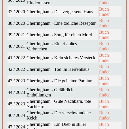
36 / 2020
Hindernissen
finden
Buch
37 / 2020
Cherringham - Das vergessene Haus
finden
Buch
38 / 2020
Cherringham - Eine tödliche Rezeptur
finden
Buch
39 / 2021
Cherringham - Song für einen Mord
finden
Cherringham - Ein eiskaltes
Buch
40 / 2021
Verbrechen
finden
Buch
41 / 2022
Cherringham - Kein sicheres Versteck
finden
Buch
42 / 2022
Cherringham - Tod im Herrenhaus
finden
Buch
43 / 2023
Cherringham - Die geheime Partitur
finden
Cherringham - Gefährliche
Buch
44 / 2023
Enthüllungen
finden
Cherringham - Gute Nachbarn, tote
Buch
45 / 2023
Nachbarn
finden
Cherringham - Der verschwundene
Buch
46 / 2024
Kelch
finden
Cherringham - Ein Dieb in stiller
Buch
47 / 2024