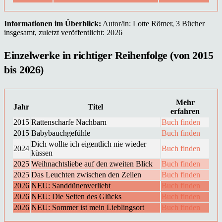
Informationen im Überblick:
Autor/in: Lotte Römer, 3 Bücher
insgesamt, zuletzt veröffentlicht: 2026
Einzelwerke in richtiger Reihenfolge (von 2015
bis 2026)
Mehr
Jahr
Titel
erfahren
2015
Rattenscharfe Nachbarn
Buch finden
2015
Babybauchgefühle
Buch finden
Dich wollte ich eigentlich nie wieder
2024
Buch finden
küssen
2025
Weihnachtsliebe auf den zweiten Blick
Buch finden
2025
Das Leuchten zwischen den Zeilen
Buch finden
2026
NEU: Sanddünenverliebt
Buch finden
2026
NEU: Die Seiten des Glücks
Buch finden
2026
NEU: Sommer ist mein Lieblingsort
Buch finden