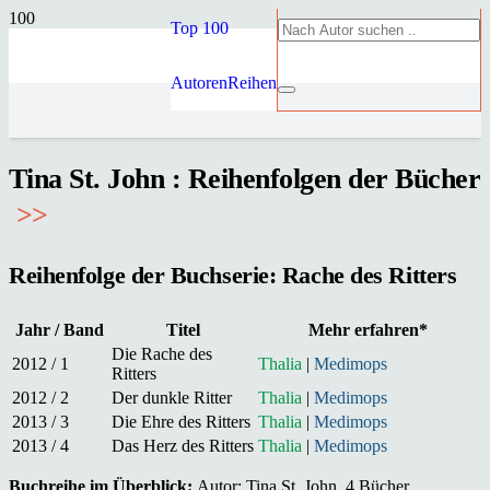
Top 100
Autoren
Reihen
Tina St. John : Reihenfolgen der Bücher
>
>
Reihenfolge der Buchserie: Rache des Ritters
Jahr / Band
Titel
Mehr erfahren*
Die Rache des
2012 / 1
Thalia
|
Medimops
Ritters
2012 / 2
Der dunkle Ritter
Thalia
|
Medimops
2013 / 3
Die Ehre des Ritters
Thalia
|
Medimops
2013 / 4
Das Herz des Ritters
Thalia
|
Medimops
Buchreihe im Überblick:
Autor: Tina St. John, 4 Bücher