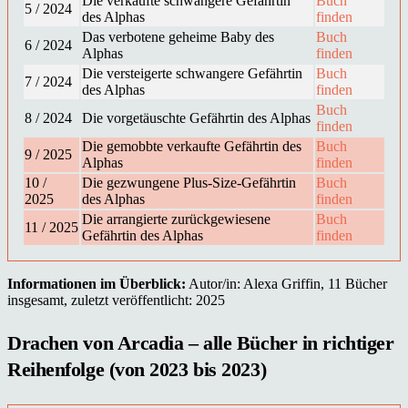
Die verkaufte schwangere Gefährtin
Buch
5 / 2024
des Alphas
finden
Das verbotene geheime Baby des
Buch
6 / 2024
Alphas
finden
Die versteigerte schwangere Gefährtin
Buch
7 / 2024
des Alphas
finden
Buch
8 / 2024
Die vorgetäuschte Gefährtin des Alphas
finden
Die gemobbte verkaufte Gefährtin des
Buch
9 / 2025
Alphas
finden
10 /
Die gezwungene Plus-Size-Gefährtin
Buch
2025
des Alphas
finden
Die arrangierte zurückgewiesene
Buch
11 / 2025
Gefährtin des Alphas
finden
Informationen im Überblick:
Autor/in: Alexa Griffin, 11 Bücher
insgesamt, zuletzt veröffentlicht: 2025
Drachen von Arcadia – alle Bücher in richtiger
Reihenfolge (von 2023 bis 2023)