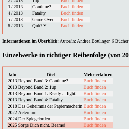
2 / 2013
1up
Buch finden
3 / 2013
Continue?
Buch finden
4 / 2013
Fatality
Buch finden
5 / 2013
Game Over
Buch finden
6 / 2013
Quit? Y
Buch finden
Informationen im Überblick:
Autor/in: Andrea Bottlinger, 6 Bücher 
Einzelwerke in richtiger Reihenfolge (von 20
Jahr
Titel
Mehr erfahren
2013
Beyond Band 3: Continue?
Buch finden
2013
Beyond Band 2: 1up
Buch finden
2013
Beyond Band 1: Ready ... fight!
Buch finden
2013
Beyond Band 4: Fatality
Buch finden
2018
Das Geheimnis der Papiermacherin
Buch finden
2022
Aeternum
Buch finden
2024
Der Spiegelorden
Buch finden
2025
Sorge Dich nicht, Beame!
Buch finden