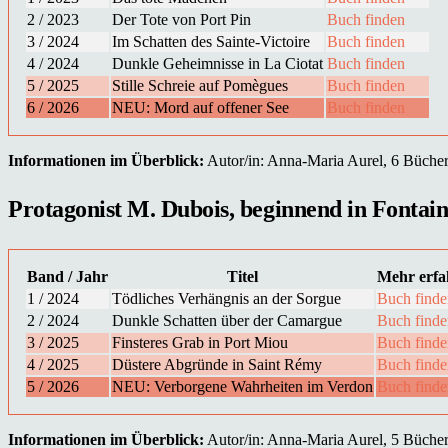
2 / 2023
Der Tote von Port Pin
Buch finden
3 / 2024
Im Schatten des Sainte-Victoire
Buch finden
4 / 2024
Dunkle Geheimnisse in La Ciotat
Buch finden
5 / 2025
Stille Schreie auf Pomègues
Buch finden
6 / 2026
NEU: Mord auf offener See
Buch finden
Informationen im Überblick:
Autor/in: Anna-Maria Aurel, 6 Bücher i
Protagonist M. Dubois, beginnend in Fontaine
Band / Jahr
Titel
Mehr erfa
1 / 2024
Tödliches Verhängnis an der Sorgue
Buch finde
2 / 2024
Dunkle Schatten über der Camargue
Buch finde
3 / 2025
Finsteres Grab in Port Miou
Buch finde
4 / 2025
Düstere Abgründe in Saint Rémy
Buch finde
5 / 2026
NEU: Verborgene Wahrheiten im Verdon
Buch finde
Informationen im Überblick:
Autor/in: Anna-Maria Aurel, 5 Bücher i