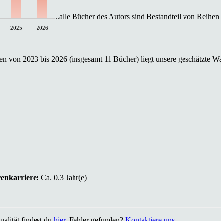
..alle Bücher des Autors sind Bestandteil von Reihen
2025
2026
n von 2023 bis 2026 (insgesamt 11 Bücher) liegt unsere geschätzte Wa
renkarriere:
Ca. 0.3 Jahr(e)
alität findest du
hier
. Fehler gefunden?
Kontaktiere uns
.