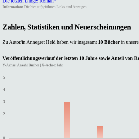
Die letzten Dinge: Roman*
Information:
Die hier aufgeführten Links sind Anzeigen.
Zahlen, Statistiken und Neuerscheinungen
Zu Autor/in Annegret Held haben wir insgesamt
10 Bücher
in unser
Veröffentlichungsverlauf der letzten 10 Jahre sowie Anteil von 
Y-Achse: Anzahl Bücher | X-Achse: Jahr
5
4
3
2
1
0