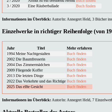
2 / 2020
Armut ist ein brennend Hemd
Buch finden
3 / 2020
Eine Räuberballade
Buch finden
Informationen im Überblick:
Autor/in: Annegret Held, 3 Bücher insg
Einzelwerke in richtiger Reihenfolge (von 19
Jahr
Titel
Mehr erfahren
1994
Meine Nachtgestalten
Buch finden
2002
Die Baumfresserin
Buch finden
2004
Das Zimmermädchen
Buch finden
2009
Fliegende Koffer
Buch finden
2013
Die letzten Dinge
Buch finden
2022
Das Verkehrte und das Richtige
Buch finden
2025
Das elfte Gesicht
Buch finden
Informationen im Überblick:
Autor/in: Annegret Held, 7 Einzelwerk(
Aktuelle Bestseller des Autors