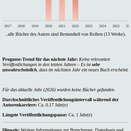
2017
2018
2019
2020
2021
2022
2023
2024
2025
20
..alle Bücher des Autors sind Bestandteil von Reihen (13 Werke).
Prognose-Trend für das nächste Jahr:
Keine relevanten
Veröffentlichungen in den letzten Jahren – Es ist
sehr
unwahrscheinlich
, dass im nächsten Jahr ein neues Buch erscheint.
Für das aktuelle Jahr (2026) wurden keine Bücher gefunden.
Durchschnittliches Veröffentlichungsintervall während der
Autorenkarriere:
Ca. 0.17 Jahr(e)
Längste Veröffentlichungspause:
Ca. 1 Jahr(e)
Hinweis:
Weitere Informationen zur Berechnung, Datenbasis und