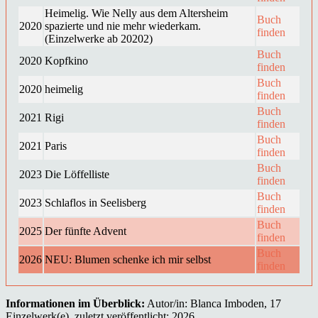
Heimelig. Wie Nelly aus dem Altersheim
Buch
2020
spazierte und nie mehr wiederkam.
finden
(Einzelwerke ab 20202)
Buch
2020
Kopfkino
finden
Buch
2020
heimelig
finden
Buch
2021
Rigi
finden
Buch
2021
Paris
finden
Buch
2023
Die Löffelliste
finden
Buch
2023
Schlaflos in Seelisberg
finden
Buch
2025
Der fünfte Advent
finden
Buch
2026
NEU: Blumen schenke ich mir selbst
finden
Informationen im Überblick:
Autor/in: Blanca Imboden, 17
Einzelwerk(e), zuletzt veröffentlicht: 2026