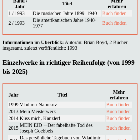
Band /
Mehr
Titel
Jahr
erfahren
1 / 1993
Die russischen Jahre 1899–1940
Buch finden
Die amerikanischen Jahre 1940-
2 / 1993
Buch finden
1977
Informationen im Überblick:
Autor/in: Brian Boyd, 2 Bücher
insgesamt, zuletzt veröffentlicht: 1993
Einzelwerke in richtiger Reihenfolge (von 1999
bis 2025)
Mehr
Jahr
Titel
erfahren
1999
Vladimir Nabokov
Buch finden
2013
Mein Meisterwerk
Buch finden
2014
Küss mich, Kanzler!
Buch finden
MEIN EID -–Der fabelhafte Tod des
2015
Buch finden
Joseph Goebbels
Das persönliche Tagebuch von Wladimir