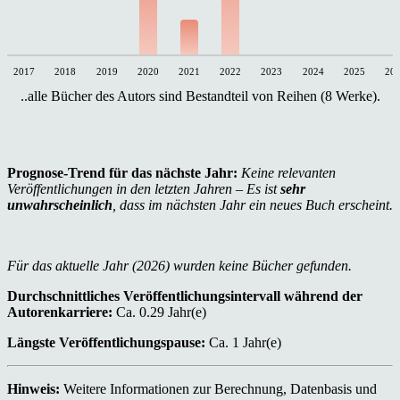
2017
2018
2019
2020
2021
2022
2023
2024
2025
20
..alle Bücher des Autors sind Bestandteil von Reihen (8 Werke).
Prognose-Trend für das nächste Jahr:
Keine relevanten
Veröffentlichungen in den letzten Jahren – Es ist
sehr
unwahrscheinlich
, dass im nächsten Jahr ein neues Buch erscheint.
Für das aktuelle Jahr (2026) wurden keine Bücher gefunden.
Durchschnittliches Veröffentlichungsintervall während der
Autorenkarriere:
Ca. 0.29 Jahr(e)
Längste Veröffentlichungspause:
Ca. 1 Jahr(e)
Hinweis:
Weitere Informationen zur Berechnung, Datenbasis und