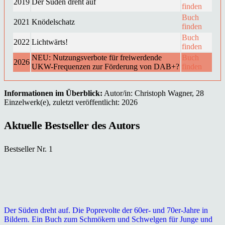
2019
Der Süden dreht auf
finden
Buch
2021
Knödelschatz
finden
Buch
2022
Lichtwärts!
finden
NEU: Nutzungsverbote für freiwerdende
Buch
2026
UKW-Frequenzen zur Förderung von DAB+?
finden
Informationen im Überblick:
Autor/in: Christoph Wagner, 28
Einzelwerk(e), zuletzt veröffentlicht: 2026
Aktuelle Bestseller des Autors
Bestseller Nr. 1
Der Süden dreht auf. Die Poprevolte der 60er- und 70er-Jahre in
Bildern. Ein Buch zum Schmökern und Schwelgen für Junge und