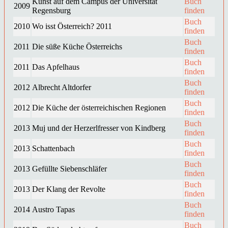
Kunst auf dem Campus der Universität
Buch
2009
Regensburg
finden
Buch
2010
Wo isst Österreich? 2011
finden
Buch
2011
Die süße Küche Österreichs
finden
Buch
2011
Das Apfelhaus
finden
Buch
2012
Albrecht Altdorfer
finden
Buch
2012
Die Küche der österreichischen Regionen
finden
Buch
2013
Muj und der Herzerlfresser von Kindberg
finden
Buch
2013
Schattenbach
finden
Buch
2013
Gefüllte Siebenschläfer
finden
Buch
2013
Der Klang der Revolte
finden
Buch
2014
Austro Tapas
finden
Buch