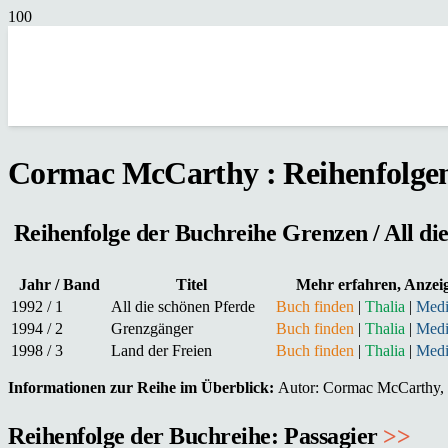
Cormac McCarthy : Reihenfolge
Reihenfolge der Buchreihe Grenzen / All di
Jahr / Band
Titel
Mehr erfahren, Anzei
1992 / 1
All die schönen Pferde
Buch finden
|
Thalia
|
Med
1994 / 2
Grenzgänger
Buch finden
|
Thalia
|
Med
1998 / 3
Land der Freien
Buch finden
|
Thalia
|
Med
Informationen zur Reihe im Überblick:
Autor: Cormac McCarthy, 3
Reihenfolge der Buchreihe: Passagier
>>