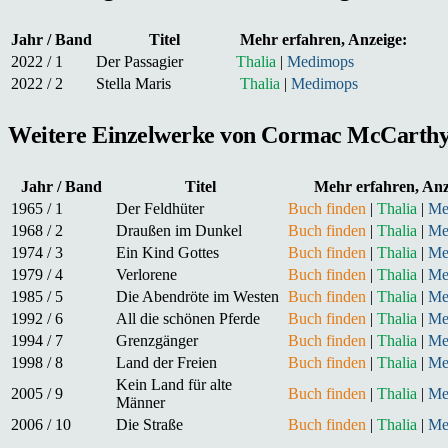
Jahr / Band
Titel
Mehr erfahren, Anzeige:
2022 / 1
Der Passagier
Thalia
|
Medimops
2022 / 2
Stella Maris
Thalia
|
Medimops
Weitere Einzelwerke von Cormac McCarthy i
Jahr / Band
Titel
Mehr erfahren, Anz
1965 / 1
Der Feldhüter
Buch finden
|
Thalia
|
Me
1968 / 2
Draußen im Dunkel
Buch finden
|
Thalia
|
Me
1974 / 3
Ein Kind Gottes
Buch finden
|
Thalia
|
Me
1979 / 4
Verlorene
Buch finden
|
Thalia
|
Me
1985 / 5
Die Abendröte im Westen
Buch finden
|
Thalia
|
Me
1992 / 6
All die schönen Pferde
Buch finden
|
Thalia
|
Me
1994 / 7
Grenzgänger
Buch finden
|
Thalia
|
Me
1998 / 8
Land der Freien
Buch finden
|
Thalia
|
Me
Kein Land für alte
2005 / 9
Buch finden
|
Thalia
|
Me
Männer
2006 / 10
Die Straße
Buch finden
|
Thalia
|
Me