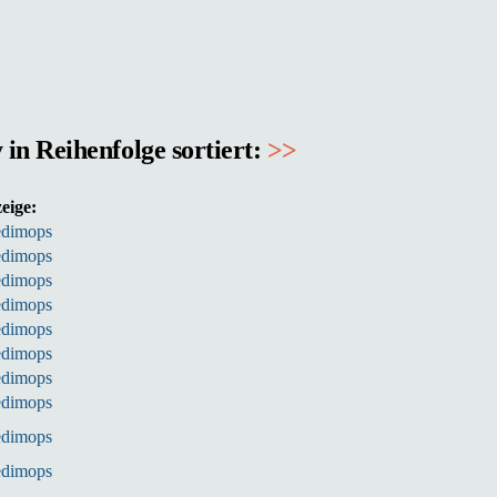
n Reihenfolge sortiert:
>>
eige:
dimops
dimops
dimops
dimops
dimops
dimops
dimops
dimops
dimops
dimops