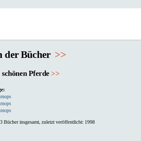
n der Bücher
>
>
e schönen Pferde
>>
ge:
imops
imops
imops
 Bücher insgesamt, zuletzt veröffentlicht: 1998