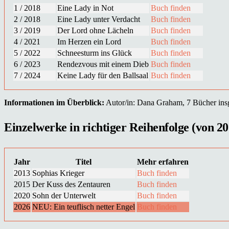
1 / 2018
Eine Lady in Not
Buch finden
2 / 2018
Eine Lady unter Verdacht
Buch finden
3 / 2019
Der Lord ohne Lächeln
Buch finden
4 / 2021
Im Herzen ein Lord
Buch finden
5 / 2022
Schneesturm ins Glück
Buch finden
6 / 2023
Rendezvous mit einem Dieb
Buch finden
7 / 2024
Keine Lady für den Ballsaal
Buch finden
Informationen im Überblick:
Autor/in: Dana Graham, 7 Bücher insge
Einzelwerke in richtiger Reihenfolge (von 20
Jahr
Titel
Mehr erfahren
2013
Sophias Krieger
Buch finden
2015
Der Kuss des Zentauren
Buch finden
2020
Sohn der Unterwelt
Buch finden
2026
NEU: Ein teuflisch netter Engel
Buch finden