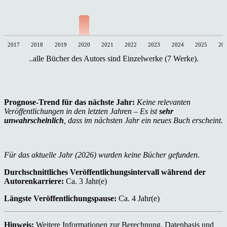
2017
2018
2019
2020
2021
2022
2023
2024
2025
20
..alle Bücher des Autors sind Einzelwerke (7 Werke).
Prognose-Trend für das nächste Jahr:
Keine relevanten
Veröffentlichungen in den letzten Jahren – Es ist
sehr
unwahrscheinlich
, dass im nächsten Jahr ein neues Buch erscheint.
Für das aktuelle Jahr (2026) wurden keine Bücher gefunden.
Durchschnittliches Veröffentlichungsintervall während der
Autorenkarriere:
Ca. 3 Jahr(e)
Längste Veröffentlichungspause:
Ca. 4 Jahr(e)
Hinweis:
Weitere Informationen zur Berechnung, Datenbasis und