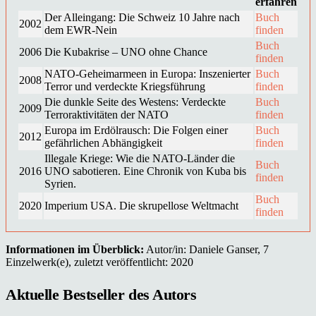
erfahren
Der Alleingang: Die Schweiz 10 Jahre nach
Buch
2002
dem EWR-Nein
finden
Buch
2006
Die Kubakrise – UNO ohne Chance
finden
NATO-Geheimarmeen in Europa: Inszenierter
Buch
2008
Terror und verdeckte Kriegsführung
finden
Die dunkle Seite des Westens: Verdeckte
Buch
2009
Terroraktivitäten der NATO
finden
Europa im Erdölrausch: Die Folgen einer
Buch
2012
gefährlichen Abhängigkeit
finden
Illegale Kriege: Wie die NATO-Länder die
Buch
2016
UNO sabotieren. Eine Chronik von Kuba bis
finden
Syrien.
Buch
2020
Imperium USA. Die skrupellose Weltmacht
finden
Informationen im Überblick:
Autor/in: Daniele Ganser, 7
Einzelwerk(e), zuletzt veröffentlicht: 2020
Aktuelle Bestseller des Autors