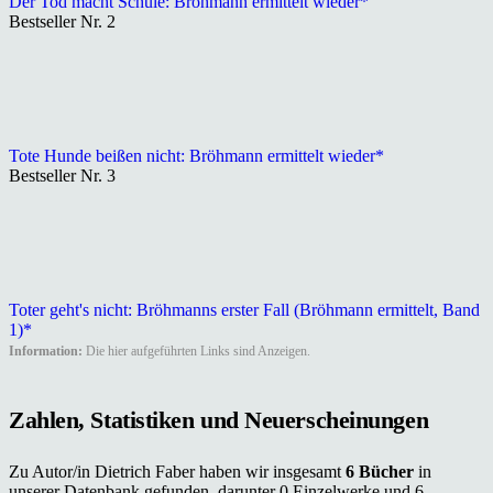
Der Tod macht Schule: Bröhmann ermittelt wieder*
Bestseller Nr. 2
Tote Hunde beißen nicht: Bröhmann ermittelt wieder*
Bestseller Nr. 3
Toter geht's nicht: Bröhmanns erster Fall (Bröhmann ermittelt, Band
1)*
Information:
Die hier aufgeführten Links sind Anzeigen.
Zahlen, Statistiken und Neuerscheinungen
Zu Autor/in Dietrich Faber haben wir insgesamt
6 Bücher
in
unserer Datenbank gefunden, darunter 0 Einzelwerke und 6