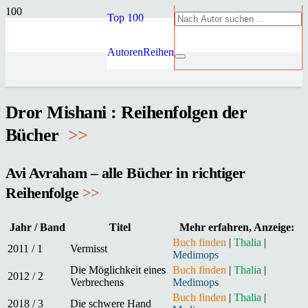
Top 100
Autoren
Reihen
Dror Mishani : Reihenfolgen der
Bücher
>
>
Avi Avraham – alle Bücher in richtiger
Reihenfolge
>>
Jahr / Band
Titel
Mehr erfahren, Anzeige:
Buch finden
|
Thalia
|
2011 / 1
Vermisst
Medimops
Die Möglichkeit eines
Buch finden
|
Thalia
|
2012 / 2
Verbrechens
Medimops
Buch finden
|
Thalia
|
2018 / 3
Die schwere Hand