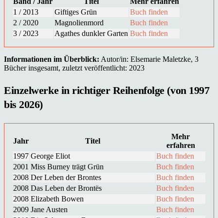
Band / Jahr
Titel
Mehr erfahren
1 / 2013
Giftiges Grün
Buch finden
2 / 2020
Magnolienmord
Buch finden
3 / 2023
Agathes dunkler Garten
Buch finden
Informationen im Überblick:
Autor/in: Elsemarie Maletzke, 3
Bücher insgesamt, zuletzt veröffentlicht: 2023
Einzelwerke in richtiger Reihenfolge (von 1997
bis 2026)
Mehr
Jahr
Titel
erfahren
1997
George Eliot
Buch finden
2001
Miss Burney trägt Grün
Buch finden
2008
Der Leben der Brontes
Buch finden
2008
Das Leben der Brontës
Buch finden
2008
Elizabeth Bowen
Buch finden
2009
Jane Austen
Buch finden