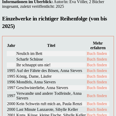
Informationen im Überblick:
Autor/in: Eva Völler, 2 Bücher
insgesamt, zuletzt veröffentlicht: 2025
Einzelwerke in richtiger Reihenfolge (von bis
2025)
Mehr
Jahr
Titel
erfahren
Neulich im Bett
Buch finden
Scharfe Schüsse
Buch finden
Ihr schnappt uns nie!
Buch finden
1995
Auf der Fährte des Bösen, Anna Sievers
Buch finden
1995
König, Dame, Läufer
Buch finden
1996
Mondfels, Anna Sievers
Buch finden
1997
Geschwisterliebe, Anna Sievers
Buch finden
Verwandte und andere Todfeinde, Anna
1997
Buch finden
Sievers
2000
Kein Schwein ruft mich an, Paula Renzi
Buch finden
2000
Last Minute Lanzarote, Sibylle Keller
Buch finden
2001
Kreta, Küsse, kleine Fische, Sibylle Keller
Buch finden