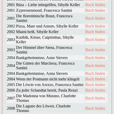
2001
Ibiza – Liebe inbegriffen, Sibylle Keller
Buch finden
2001
Zypressenmond, Francesca Santini
Buch finden
Die florentinische Braut, Francesca
2001
Buch finden
Santini
2002
Pizza, Mare und Amore, Sibylle Keller
Buch finden
2002
Miami heiß, Sibylle Keller
Buch finden
Karibik, Küsse, Caipirinhas, Sibylle
2003
Buch finden
Keller
Der Himmel über Siena, Francesca
2003
Buch finden
Santini
2004
Bankgeheimnisse, Anne Sievers
Buch finden
Die Gärten der Marchesa, Francesca
2004
Buch finden
Santini
2004
Bankgeheimnisse, Anna Sievers
Buch finden
2004
Wenn der Postmann nicht mehr klingelt
Buch finden
2005
Die Löwin von Arezzo, Francesca Santini
Buch finden
2006
Zu jeder Schandtat bereit, Paula Renzi
Buch finden
Die Madonna von Murano, Charlotte
2007
Buch finden
Thomas
Die Lagune des Löwen, Charlotte
2008
Buch finden
Thomas