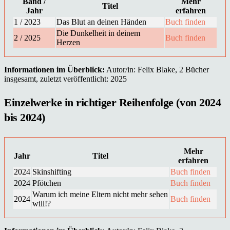
Band /
Mehr
Titel
Jahr
erfahren
1 / 2023
Das Blut an deinen Händen
Buch finden
Die Dunkelheit in deinem
2 / 2025
Buch finden
Herzen
Informationen im Überblick:
Autor/in: Felix Blake, 2 Bücher
insgesamt, zuletzt veröffentlicht: 2025
Einzelwerke in richtiger Reihenfolge (von 2024
bis 2024)
Mehr
Jahr
Titel
erfahren
2024
Skinshifting
Buch finden
2024
Pfötchen
Buch finden
Warum ich meine Eltern nicht mehr sehen
2024
Buch finden
will!?