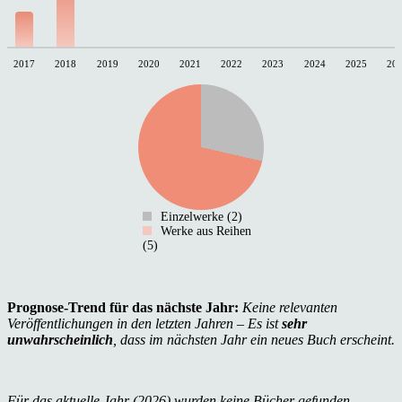
2017
2018
2019
2020
2021
2022
2023
2024
2025
20
Einzelwerke (2)
Werke aus Reihen
(5)
Prognose-Trend für das nächste Jahr:
Keine relevanten
Veröffentlichungen in den letzten Jahren – Es ist
sehr
unwahrscheinlich
, dass im nächsten Jahr ein neues Buch erscheint.
Für das aktuelle Jahr (2026) wurden keine Bücher gefunden.