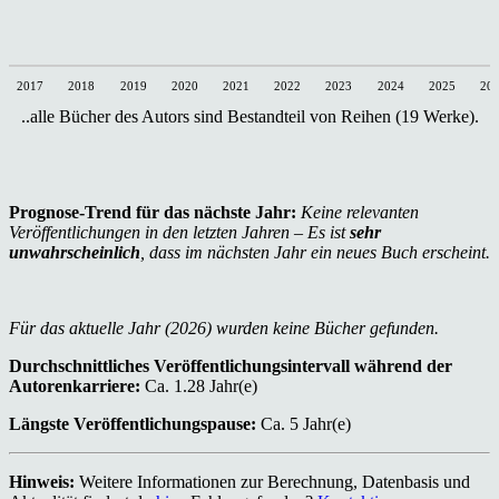
2017
2018
2019
2020
2021
2022
2023
2024
2025
20
..alle Bücher des Autors sind Bestandteil von Reihen (19 Werke).
Prognose-Trend für das nächste Jahr:
Keine relevanten
Veröffentlichungen in den letzten Jahren – Es ist
sehr
unwahrscheinlich
, dass im nächsten Jahr ein neues Buch erscheint.
Für das aktuelle Jahr (2026) wurden keine Bücher gefunden.
Durchschnittliches Veröffentlichungsintervall während der
Autorenkarriere:
Ca. 1.28 Jahr(e)
Längste Veröffentlichungspause:
Ca. 5 Jahr(e)
Hinweis:
Weitere Informationen zur Berechnung, Datenbasis und