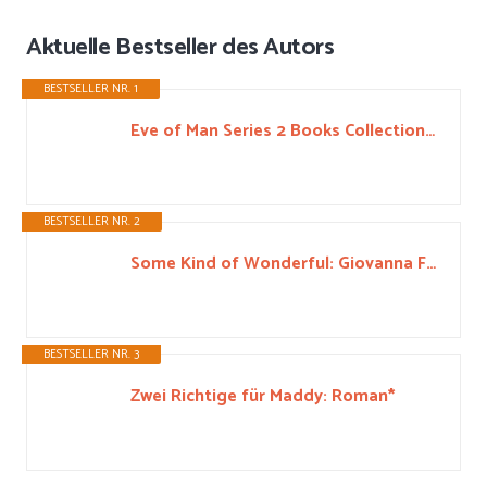
Aktuelle Bestseller des Autors
BESTSELLER NR. 1
Eve of Man Series 2 Books Collection Set By Giovanna Fletcher & Tom Fletcher ( Eve of Man,The Eve Illusion)*
BESTSELLER NR. 2
Some Kind of Wonderful: Giovanna Fletcher*
BESTSELLER NR. 3
Zwei Richtige für Maddy: Roman*