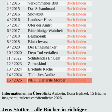
1 / 2015
Verkommenes Blut
Buch finden
2 / 2015
Das Schandmaul
Buch finden
3 / 2016
Showblut
Buch finden
4 / 2016
Lautloser Hass
Buch finden
5 / 2017
Ufer der Angst
Buch finden
6 / 2017
Bitterblutige Wahrheit
Buch finden
7 / 2018
Blutmosaik
Buch finden
8 / 2018
Blutschwarz
Buch finden
9 / 2020
Der Engelshenker
Buch finden
10 / 2020
Dem Tod verfallen
Buch finden
11 / 2022
Schlafendes Englein
Buch finden
12 / 2023
Zorneskind
Buch finden
13 / 2024
Ersehnte Rache
Buch finden
14 / 2024
Tödliches Antlitz
Buch finden
15 / 2026
NEU: Der erste Mörder
Buch finden
Informationen im Überblick:
Autor/in: Ilona Bulazel, 15 Bücher
insgesamt, zuletzt veröffentlicht: 2026
Jens Stutter – alle Bücher in richtiger