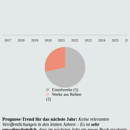
2017
2018
2019
2020
2021
2022
2023
2024
2025
20
Einzelwerke (5)
Werke aus Reihen
(2)
Prognose-Trend für das nächste Jahr:
Keine relevanten
Veröffentlichungen in den letzten Jahren – Es ist
sehr
unwahrscheinlich
, dass im nächsten Jahr ein neues Buch erscheint.