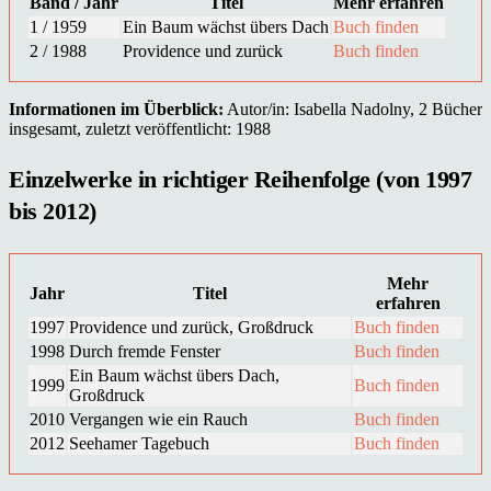
Band / Jahr
Titel
Mehr erfahren
1 / 1959
Ein Baum wächst übers Dach
Buch finden
2 / 1988
Providence und zurück
Buch finden
Informationen im Überblick:
Autor/in: Isabella Nadolny, 2 Bücher
insgesamt, zuletzt veröffentlicht: 1988
Einzelwerke in richtiger Reihenfolge (von 1997
bis 2012)
Mehr
Jahr
Titel
erfahren
1997
Providence und zurück, Großdruck
Buch finden
1998
Durch fremde Fenster
Buch finden
Ein Baum wächst übers Dach,
1999
Buch finden
Großdruck
2010
Vergangen wie ein Rauch
Buch finden
2012
Seehamer Tagebuch
Buch finden