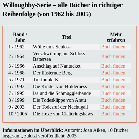
Willoughby-Serie – alle Bücher in richtiger
Reihenfolge (von 1962 bis 2005)
Band /
Mehr
Titel
Jahr
erfahren
1 / 1962
Wölfe ums Schloss
Buch finden
Verschwörung auf Schloss
2 / 1964
Buch finden
Battersea
3 / 1966
Anschlag auf Nantucket
Buch finden
4 / 1968
Der flüsternde Berg
Buch finden
5 / 1971
Treffpunkt K
Buch finden
6 / 1992
Die Kinder von Holderness
Buch finden
7 / 1995
Isa und die Schmugglerbande
Buch finden
8 / 1999
Die Todesklippe von Aratu
Buch finden
9 / 2003
Der Todesruf der Nachtigall
Buch finden
10 / 2005
Die Hexe von Clatteringshaws
Buch finden
Informationen im Überblick:
Autor/in: Joan Aiken, 10 Bücher
insgesamt, zuletzt veröffentlicht: 2005