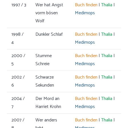
1997 / 3
Wer hat Angst
Buch finden
|
Thalia
|
vorm bösen
Medimops
Wolf
1998 /
Dunkler Schlaf
Buch finden
|
Thalia
|
4
Medimops
2000 /
Stumme
Buch finden
|
Thalia
|
5
Schreie
Medimops
2002 /
Schwarze
Buch finden
|
Thalia
|
6
Sekunden
Medimops
2004 /
Der Mord an
Buch finden
|
Thalia
|
7
Harriet Krohn
Medimops
2007 /
Wer anders
Buch finden
|
Thalia
|