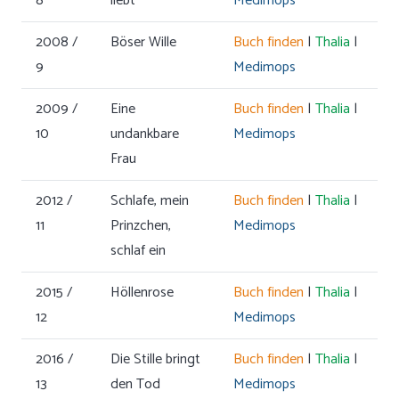
8
liebt
Medimops
2008 /
Böser Wille
Buch finden
|
Thalia
|
9
Medimops
2009 /
Eine
Buch finden
|
Thalia
|
10
undankbare
Medimops
Frau
2012 /
Schlafe, mein
Buch finden
|
Thalia
|
11
Prinzchen,
Medimops
schlaf ein
2015 /
Höllenrose
Buch finden
|
Thalia
|
12
Medimops
2016 /
Die Stille bringt
Buch finden
|
Thalia
|
13
den Tod
Medimops