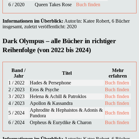
6 / 2020
Queen Takes Rose
Buch finden
Informationen im Überblick:
Autor/in: Katee Robert, 6 Bücher
insgesamt, zuletzt veröffentlicht: 2020
Dark Olympus – alle Bücher in richtiger
Reihenfolge (von 2022 bis 2024)
Band /
Mehr
Titel
Jahr
erfahren
1 / 2022
Hades & Persephone
Buch finden
2 / 2023
Eros & Psyche
Buch finden
3 / 2023
Helena & Achill & Patroklos
Buch finden
4 / 2023
Apollon & Kassandra
Buch finden
Aphrodite & Hephaistos & Adonis &
5 / 2024
Buch finden
Pandora
6 / 2024
Orpheus & Eurydike & Charon
Buch finden
Informationen im Überblick:
Autor/in: Katee Robert, 6 Bücher