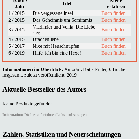
Band /
Mehr
Titel
Jahr
erfahren
1 / 2015
Die vergessene Insel
Buch finden
2 / 2015
Das Geheimnis um Semiramis
Buch finden
Vladimier und Venja: Die Liebe
3 / 2015
Buch finden
siegt
4 / 2015
Drachenliebe
Buch finden
5 / 2017
Nixe mit Heuschnupfen
Buch finden
6 / 2019
Hilfe, ich bin eine Hexe!
Buch finden
Informationen im Überblick:
Autor/in: Katja Prüter, 6 Bücher
insgesamt, zuletzt veröffentlicht: 2019
Aktuelle Bestseller des Autors
Keine Produkte gefunden.
Information:
Die hier aufgeführten Links sind Anzeigen.
Zahlen, Statistiken und Neuerscheinungen