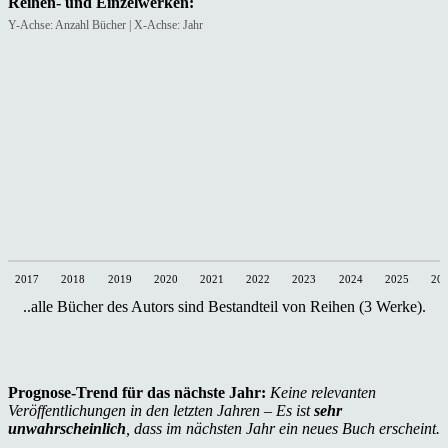
Reihen- und Einzelwerken:
Y-Achse: Anzahl Bücher | X-Achse: Jahr
2017
2018
2019
2020
2021
2022
2023
2024
2025
20
..alle Bücher des Autors sind Bestandteil von Reihen (3 Werke).
Prognose-Trend für das nächste Jahr:
Keine relevanten
Veröffentlichungen in den letzten Jahren – Es ist
sehr
unwahrscheinlich
, dass im nächsten Jahr ein neues Buch erscheint.