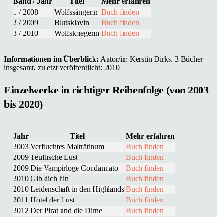
Band / Jahr
Titel
Mehr erfahren
1 / 2008
Wolfssängerin
Buch finden
2 / 2009
Blutsklavin
Buch finden
3 / 2010
Wolfskriegerin
Buch finden
Informationen im Überblick:
Autor/in: Kerstin Dirks, 3 Bücher
insgesamt, zuletzt veröffentlicht: 2010
Einzelwerke in richtiger Reihenfolge (von 2003
bis 2020)
Jahr
Titel
Mehr erfahren
2003
Verfluchtes Malträtinum
Buch finden
2009
Teuflische Lust
Buch finden
2009
Die Vampirloge Condannato
Buch finden
2010
Gib dich hin
Buch finden
2010
Leidenschaft in den Highlands
Buch finden
2011
Hotel der Lust
Buch finden
2012
Der Pirat und die Dirne
Buch finden