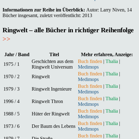
Informationen zur Reihe im Überblick:
Autor: Larry Niven, 14
Bücher insgesamt, zuletzt veröffentlicht: 2013
Ringwelt – alle Bücher in richtiger Reihenfolge
>>
Jahr / Band
Titel
Mehr erfahren, Anzeige:
Geschichten aus dem
Buch finden
|
Thalia
|
1975 / 1
Ringwelt Universum
Medimops
Buch finden
|
Thalia
|
1970 / 2
Ringwelt
Medimops
Buch finden
|
Thalia
|
1979 / 3
Ringwelt Ingenieure
Medimops
Buch finden
|
Thalia
|
1996 / 4
Ringwelt Thron
Medimops
Buch finden
|
Thalia
|
1988 / 5
Hüter der Ringwelt
Medimops
Buch finden
|
Thalia
|
1973 / 6
Der Baum des Lebens
Medimops
Buch finden
|
Thalia
|
1979 / 7
Die Straße