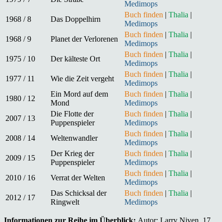
Medimops
Buch finden
|
Thalia
|
1968 / 8
Das Doppelhirn
Medimops
Buch finden
|
Thalia
|
1968 / 9
Planet der Verlorenen
Medimops
Buch finden
|
Thalia
|
1975 / 10
Der kälteste Ort
Medimops
Buch finden
|
Thalia
|
1977 / 11
Wie die Zeit vergeht
Medimops
Ein Mord auf dem
Buch finden
|
Thalia
|
1980 / 12
Mond
Medimops
Die Flotte der
Buch finden
|
Thalia
|
2007 / 13
Puppenspieler
Medimops
Buch finden
|
Thalia
|
2008 / 14
Weltenwandler
Medimops
Der Krieg der
Buch finden
|
Thalia
|
2009 / 15
Puppenspieler
Medimops
Buch finden
|
Thalia
|
2010 / 16
Verrat der Welten
Medimops
Das Schicksal der
Buch finden
|
Thalia
|
2012 / 17
Ringwelt
Medimops
Informationen zur Reihe im Überblick:
Autor: Larry Niven, 17