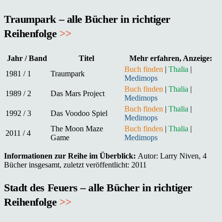
Traumpark – alle Bücher in richtiger
Reihenfolge
>>
Jahr / Band
Titel
Mehr erfahren, Anzeige:
Buch finden
|
Thalia
|
1981 / 1
Traumpark
Medimops
Buch finden
|
Thalia
|
1989 / 2
Das Mars Project
Medimops
Buch finden
|
Thalia
|
1992 / 3
Das Voodoo Spiel
Medimops
The Moon Maze
Buch finden
|
Thalia
|
2011 / 4
Game
Medimops
Informationen zur Reihe im Überblick:
Autor: Larry Niven, 4
Bücher insgesamt, zuletzt veröffentlicht: 2011
Stadt des Feuers – alle Bücher in richtiger
Reihenfolge
>>