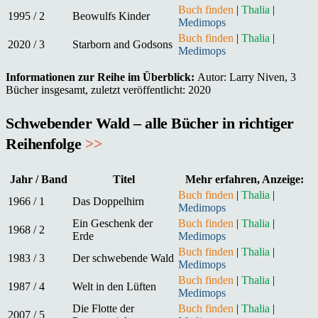
Buch finden
|
Thalia
|
1995 / 2
Beowulfs Kinder
Medimops
Buch finden
|
Thalia
|
2020 / 3
Starborn and Godsons
Medimops
Informationen zur Reihe im Überblick:
Autor: Larry Niven, 3
Bücher insgesamt, zuletzt veröffentlicht: 2020
Schwebender Wald – alle Bücher in richtiger
Reihenfolge
>>
Jahr / Band
Titel
Mehr erfahren, Anzeige:
Buch finden
|
Thalia
|
1966 / 1
Das Doppelhirn
Medimops
Ein Geschenk der
Buch finden
|
Thalia
|
1968 / 2
Erde
Medimops
Buch finden
|
Thalia
|
1983 / 3
Der schwebende Wald
Medimops
Buch finden
|
Thalia
|
1987 / 4
Welt in den Lüften
Medimops
Die Flotte der
Buch finden
|
Thalia
|
2007 / 5