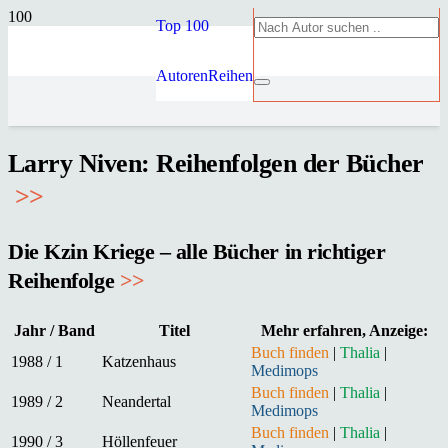
Top 100
Autoren
Reihen
Larry Niven: Reihenfolgen der Bücher
>
>
Die Kzin Kriege – alle Bücher in richtiger
Reihenfolge
>>
Jahr / Band
Titel
Mehr erfahren, Anzeige:
Buch finden
|
Thalia
|
1988 / 1
Katzenhaus
Medimops
Buch finden
|
Thalia
|
1989 / 2
Neandertal
Medimops
Buch finden
|
Thalia
|
1990 / 3
Höllenfeuer