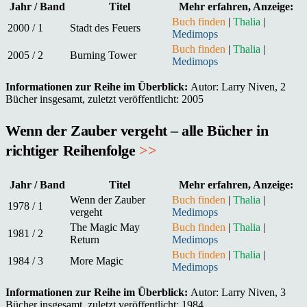
Jahr / Band
Titel
Mehr erfahren, Anzeige:
Buch finden
|
Thalia
|
2000 / 1
Stadt des Feuers
Medimops
Buch finden
|
Thalia
|
2005 / 2
Burning Tower
Medimops
Informationen zur Reihe im Überblick:
Autor: Larry Niven, 2
Bücher insgesamt, zuletzt veröffentlicht: 2005
Wenn der Zauber vergeht – alle Bücher in
richtiger Reihenfolge
>>
Jahr / Band
Titel
Mehr erfahren, Anzeige:
Wenn der Zauber
Buch finden
|
Thalia
|
1978 / 1
vergeht
Medimops
The Magic May
Buch finden
|
Thalia
|
1981 / 2
Return
Medimops
Buch finden
|
Thalia
|
1984 / 3
More Magic
Medimops
Informationen zur Reihe im Überblick:
Autor: Larry Niven, 3
Bücher insgesamt, zuletzt veröffentlicht: 1984