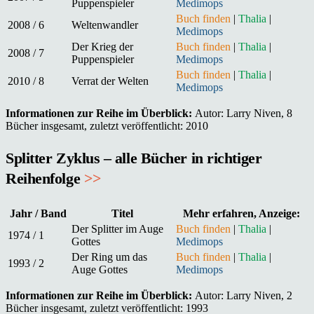
Puppenspieler
Medimops
Buch finden
|
Thalia
|
2008 / 6
Weltenwandler
Medimops
Der Krieg der
Buch finden
|
Thalia
|
2008 / 7
Puppenspieler
Medimops
Buch finden
|
Thalia
|
2010 / 8
Verrat der Welten
Medimops
Informationen zur Reihe im Überblick:
Autor: Larry Niven, 8
Bücher insgesamt, zuletzt veröffentlicht: 2010
Splitter Zyklus – alle Bücher in richtiger
Reihenfolge
>>
Jahr / Band
Titel
Mehr erfahren, Anzeige:
Der Splitter im Auge
Buch finden
|
Thalia
|
1974 / 1
Gottes
Medimops
Der Ring um das
Buch finden
|
Thalia
|
1993 / 2
Auge Gottes
Medimops
Informationen zur Reihe im Überblick:
Autor: Larry Niven, 2
Bücher insgesamt, zuletzt veröffentlicht: 1993