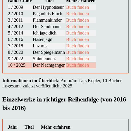
Band / Jahr
Titel
Mehr erfahren
1 / 2009
Der Hypnotiseur
Buch finden
2 / 2010
Paganinis Fluch
Buch finden
3 / 2011
Flammenkinder
Buch finden
4 / 2012
Der Sandmann
Buch finden
5 / 2014
Ich jage dich
Buch finden
6 / 2016
Hasenjagd
Buch finden
7 / 2018
Lazarus
Buch finden
8 / 2020
Der Spiegelmann
Buch finden
9 / 2022
Spinnennetz
Buch finden
10 / 2025
Der Nachtgänger
Buch finden
Informationen im Überblick:
Autor/in: Lars Kepler, 10 Bücher
insgesamt, zuletzt veröffentlicht: 2025
Einzelwerke in richtiger Reihenfolge (von 2016
bis 2016)
Jahr
Titel
Mehr erfahren