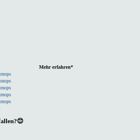
Mehr erfahren*
imops
imops
imops
imops
imops
fallen?😊