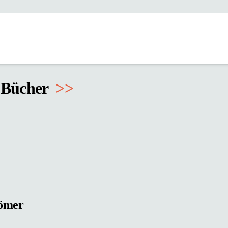
r Bücher
>
>
Römer