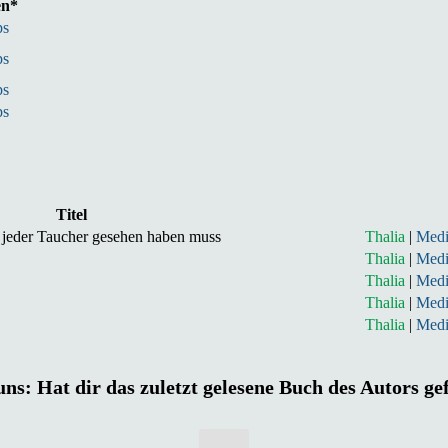
en*
ps
ps
ps
ps
Titel
e jeder Taucher gesehen haben muss
Thalia
|
Med
Thalia
|
Med
Thalia
|
Med
Thalia
|
Med
Thalia
|
Med
uns: Hat dir das zuletzt gelesene Buch des Autors ge