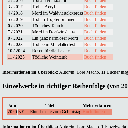
2 / 2016
Tod am Nussbaum
Buch finden
3 / 2017
Tod in Acryl
Buch finden
4 / 2018
Mord im Waldviertelexpress
Buch finden
5 / 2019
Tod im Tröpferlbrunnen
Buch finden
6 / 2020
Tödliches Tarock
Buch finden
7 / 2021
Mord im Dorfwirtshaus
Buch finden
8 / 2022
Ein ganz harmloser Mord
Buch finden
9 / 2023
Tod beim Mittelalterfest
Buch finden
10 / 2024
Rosen für die Leiche
Buch finden
11 / 2025
Tödliche Weintaufe
Buch finden
Informationen im Überblick:
Autor/in: Lore Macho, 11 Bücher insge
Einzelwerke in richtiger Reihenfolge (von 20
Jahr
Titel
Mehr erfahren
2026
NEU: Eine Leiche zum Geburtstag
Buch finden
Informationen im Überblick:
Autor/in: Lore Macho, 1 Einzelwerk(e),