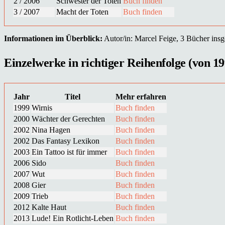
2 / 2006
Schwester der Toten
Buch finden
3 / 2007
Macht der Toten
Buch finden
Informationen im Überblick:
Autor/in: Marcel Feige, 3 Bücher insge
Einzelwerke in richtiger Reihenfolge (von 19
Jahr
Titel
Mehr erfahren
1999
Wirnis
Buch finden
2000
Wächter der Gerechten
Buch finden
2002
Nina Hagen
Buch finden
2002
Das Fantasy Lexikon
Buch finden
2003
Ein Tattoo ist für immer
Buch finden
2006
Sido
Buch finden
2007
Wut
Buch finden
2008
Gier
Buch finden
2009
Trieb
Buch finden
2012
Kalte Haut
Buch finden
2013
Lude! Ein Rotlicht-Leben
Buch finden