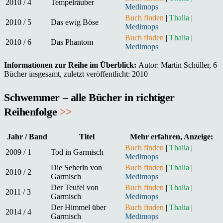
2010 / 4
Tempelräuber
Medimops
Buch finden
|
Thalia
|
2010 / 5
Das ewig Böse
Medimops
Buch finden
|
Thalia
|
2010 / 6
Das Phantom
Medimops
Informationen zur Reihe im Überblick:
Autor: Martin Schüller, 6
Bücher insgesamt, zuletzt veröffentlicht: 2010
Schwemmer – alle Bücher in richtiger
Reihenfolge
>>
Jahr / Band
Titel
Mehr erfahren, Anzeige:
Buch finden
|
Thalia
|
2009 / 1
Tod in Garmisch
Medimops
Die Seherin von
Buch finden
|
Thalia
|
2010 / 2
Garmisch
Medimops
Der Teufel von
Buch finden
|
Thalia
|
2011 / 3
Garmisch
Medimops
Der Himmel über
Buch finden
|
Thalia
|
2014 / 4
Garmisch
Medimops