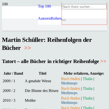
Top 100
Autoren
Reihen
Martin Schüller: Reihenfolgen der
Bücher
>
>
Tatort – alle Bücher in richtiger Reihenfolge
>>
Jahr / Band
Titel
Mehr erfahren, Anzeige:
Buch finden
|
Thalia
|
2009 / 1
A gmahde Wiesn
Medimops
Buch finden
|
Thalia
|
2009 / 2
Die Blume des Bösen
Medimops
Buch finden
|
Thalia
|
2010 / 3
Moltke
Medimops
Buch finden
|
Thalia
|