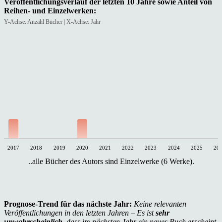
Veröffentlichungsverlauf der letzten 10 Jahre sowie Anteil von
Reihen- und Einzelwerken:
Y-Achse: Anzahl Bücher | X-Achse: Jahr
2017
2018
2019
2020
2021
2022
2023
2024
2025
20
..alle Bücher des Autors sind Einzelwerke (6 Werke).
Prognose-Trend für das nächste Jahr:
Keine relevanten
Veröffentlichungen in den letzten Jahren – Es ist
sehr
unwahrscheinlich
, dass im nächsten Jahr ein neues Buch erscheint.