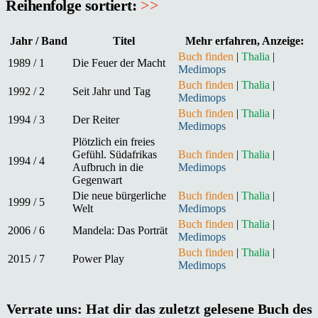
Reihenfolge sortiert:
>>
Jahr / Band
Titel
Mehr erfahren, Anzeige:
Buch finden
|
Thalia
|
1989 / 1
Die Feuer der Macht
Medimops
Buch finden
|
Thalia
|
1992 / 2
Seit Jahr und Tag
Medimops
Buch finden
|
Thalia
|
1994 / 3
Der Reiter
Medimops
Plötzlich ein freies
Gefühl. Südafrikas
Buch finden
|
Thalia
|
1994 / 4
Aufbruch in die
Medimops
Gegenwart
Die neue bürgerliche
Buch finden
|
Thalia
|
1999 / 5
Welt
Medimops
Buch finden
|
Thalia
|
2006 / 6
Mandela: Das Porträt
Medimops
Buch finden
|
Thalia
|
2015 / 7
Power Play
Medimops
Verrate uns: Hat dir das zuletzt gelesene Buch des