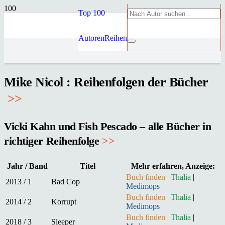
Top 100
Autoren
Reihen
Mike Nicol : Reihenfolgen der Bücher
>
>
Vicki Kahn und Fish Pescado – alle Bücher in
richtiger Reihenfolge
>>
Jahr / Band
Titel
Mehr erfahren, Anzeige:
Buch finden
|
Thalia
|
2013 / 1
Bad Cop
Medimops
Buch finden
|
Thalia
|
2014 / 2
Korrupt
Medimops
Buch finden
|
Thalia
|
2018 / 3
Sleeper