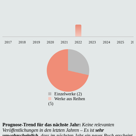
2017
2018
2019
2020
2021
2022
2023
2024
2025
20
Einzelwerke (2)
Werke aus Reihen
(5)
Prognose-Trend für das nächste Jahr:
Keine relevanten
Veröffentlichungen in den letzten Jahren – Es ist
sehr
unwahrscheinlich
, dass im nächsten Jahr ein neues Buch erscheint.