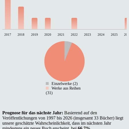
2017
2018
2019
2020
2021
2022
2023
2024
2025
20
Einzelwerke (2)
Werke aus Reihen
(31)
Prognose für das nächste Jahr:
Basierend auf den
Veröffentlichungen von 1997 bis 2026 (insgesamt 33 Bücher) liegt
unsere geschätzte Wahrscheinlichkeit, dass im nächsten Jahr
mindestens ein neues Buch erscheint, bei
66.7%
.