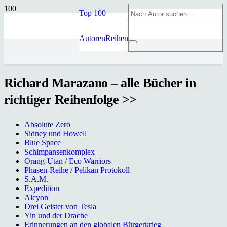
Top 100
Autoren
Reihen
Richard Marazano – alle Bücher in
richtiger Reihenfolge >>
Absolute Zero
Sidney und Howell
Blue Space
Schimpansenkomplex
Orang-Utan / Eco Warriors
Phasen-Reihe / Pelikan Protokoll
S.A.M.
Expedition
Alcyon
Drei Geister von Tesla
Yin und der Drache
Erinnerungen an den globalen Bürgerkrieg