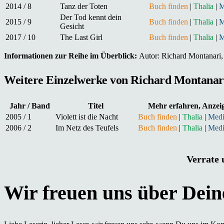
2014 / 8
Tanz der Toten
Buch finden
|
Thalia
|
M
Der Tod kennt dein
2015 / 9
Buch finden
|
Thalia
|
M
Gesicht
2017 / 10
The Last Girl
Buch finden
|
Thalia
|
M
Informationen zur Reihe im Überblick:
Autor: Richard Montanari, 
Weitere Einzelwerke von Richard Montanari 
Jahr / Band
Titel
Mehr erfahren, Anzei
2005 / 1
Violett ist die Nacht
Buch finden
|
Thalia
|
Med
2006 / 2
Im Netz des Teufels
Buch finden
|
Thalia
|
Med
Verrate 