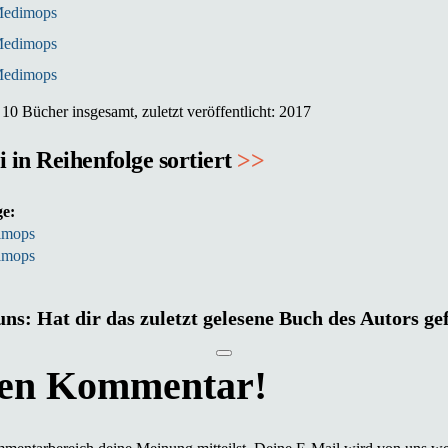
edimops
edimops
edimops
10 Bücher insgesamt, zuletzt veröffentlicht: 2017
in Reihenfolge sortiert
>>
ge:
imops
imops
uns: Hat dir das zuletzt gelesene Buch des Autors ge