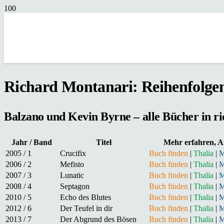
Richard Montanari: Reihenfolge
Balzano und Kevin Byrne – alle Bücher in ri
Jahr / Band
Titel
Mehr erfahren, A
2005 / 1
Crucifix
Buch finden
|
Thalia
|
M
2006 / 2
Mefisto
Buch finden
|
Thalia
|
M
2007 / 3
Lunatic
Buch finden
|
Thalia
|
M
2008 / 4
Septagon
Buch finden
|
Thalia
|
M
2010 / 5
Echo des Blutes
Buch finden
|
Thalia
|
M
2012 / 6
Der Teufel in dir
Buch finden
|
Thalia
|
M
2013 / 7
Der Abgrund des Bösen
Buch finden
|
Thalia
|
M