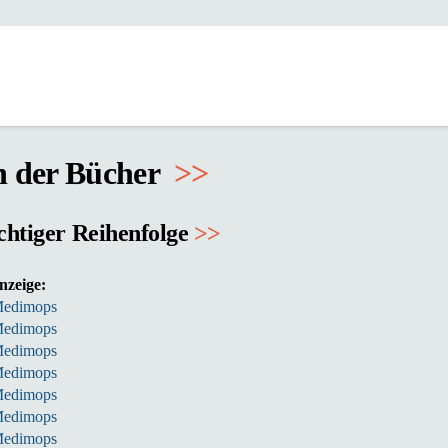
n der Bücher
>
>
chtiger Reihenfolge
>>
nzeige:
edimops
edimops
edimops
edimops
edimops
edimops
edimops