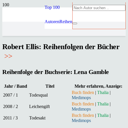
Top 100
Autoren
Reihen
Robert Ellis: Reihenfolgen der Bücher
>
>
Reihenfolge der Buchserie: Lena Gamble
Jahr / Band
Titel
Mehr erfahren, Anzeige:
Buch finden
|
Thalia
|
2007 / 1
Todesqual
Medimops
Buch finden
|
Thalia
|
2008 / 2
Leichengift
Medimops
Buch finden
|
Thalia
|
2011 / 3
Todesakt
Medimops