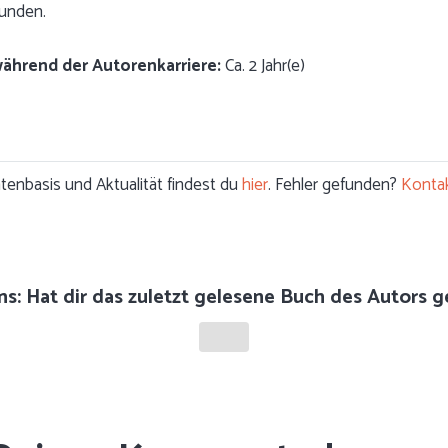
funden.
während der Autorenkarriere:
Ca. 2 Jahr(e)
enbasis und Aktualität findest du
hier
. Fehler gefunden?
Kontak
ns: Hat dir das zuletzt gelesene Buch des Autors g