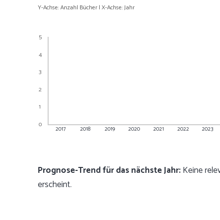
Y-Achse: Anzahl Bücher | X-Achse: Jahr
5
4
3
2
1
0
2017
2018
2019
2020
2021
2022
2023
Prognose-Trend für das nächste Jahr:
Keine rele
erscheint.