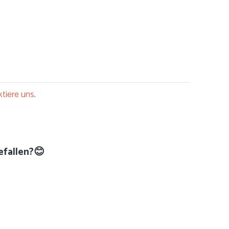
tiere uns
.
efallen?😊