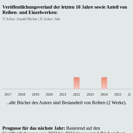
Veröffentlichungsverlauf der letzten 10 Jahre sowie Anteil von
Reihen- und Einzelwerken:
Y-Achse: Anzahl Bücher | X-Achse: Jahr
2017
2018
2019
2020
2021
2022
2023
2024
2025
20
..alle Bücher des Autors sind Bestandteil von Reihen (2 Werke).
Prognose für das nächste Jahr:
Basierend auf den