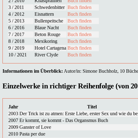
2 / 2010
Knastpralinen
Buch finden
3 / 2011
Schwedenbitter
Buch finden
4 / 2012
Eisnattern
Buch finden
5 / 2013
Bullenpeitsche
Buch finden
6 / 2016
Blaue Nacht
Buch finden
7 / 2017
Beton Rouge
Buch finden
8 / 2018
Mexikoring
Buch finden
9 / 2019
Hotel Cartagena
Buch finden
10 / 2021
River Clyde
Buch finden
Informationen im Überblick:
Autor/in: Simone Buchholz, 10 Bücher 
Einzelwerke in richtiger Reihenfolge (von 20
Jahr
Titel
2003
Der Trick ist zu atmen: Erste Liebe, erster Sex und wie du be
2007
Er kommt, sie kommt - Das Organsmus Buch
2009
Ganster of Love
2010
Pasta per due