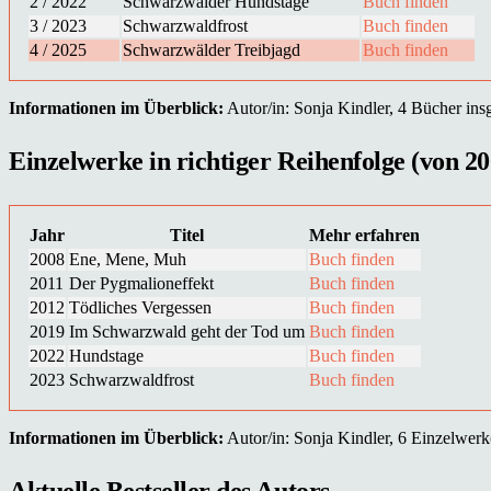
2 / 2022
Schwarzwälder Hundstage
Buch finden
3 / 2023
Schwarzwaldfrost
Buch finden
4 / 2025
Schwarzwälder Treibjagd
Buch finden
Informationen im Überblick:
Autor/in: Sonja Kindler, 4 Bücher insg
Einzelwerke in richtiger Reihenfolge (von 20
Jahr
Titel
Mehr erfahren
2008
Ene, Mene, Muh
Buch finden
2011
Der Pygmalioneffekt
Buch finden
2012
Tödliches Vergessen
Buch finden
2019
Im Schwarzwald geht der Tod um
Buch finden
2022
Hundstage
Buch finden
2023
Schwarzwaldfrost
Buch finden
Informationen im Überblick:
Autor/in: Sonja Kindler, 6 Einzelwerk(e
Aktuelle Bestseller des Autors