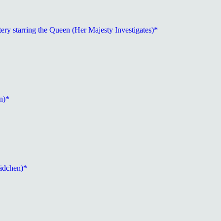
y starring the Queen (Her Majesty Investigates)*
n)*
ädchen)*